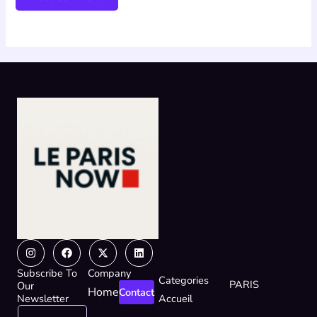
Instagram
Facebook
X-
Linkedin
twitter
Subscribe To
Company
Categories
PARIS
Our
Home
Contact
Newsletter
Accueil
E
E