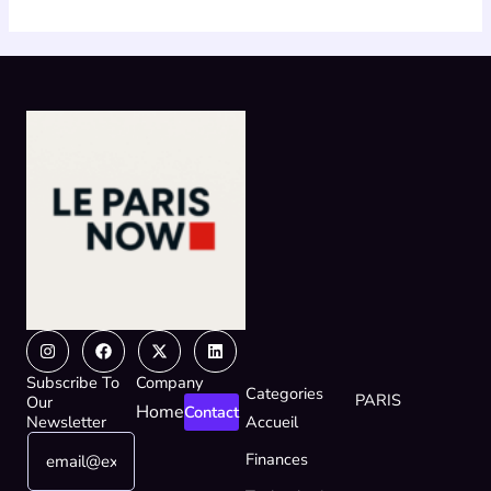
Instagram
Facebook
X-
Linkedin
twitter
Subscribe To
Company
Categories
PARIS
Our
Home
Contact
Newsletter
Accueil
E
*
Finances
m
E
a
m