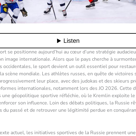
ort se positionne aujourd’hui au cœur d’une stratégie audacie
son image internationale. Alors que le pays cherche à surmonte
s occidentales, le sport devient un outil essentiel pour restau
 la scène mondiale. Les athlètes russes, en quête de victoires 
rogressivement leur place, avec des judokas et des skieurs prê
teformes internationales, notamment lors des JO 2026. Cette
s une géopolitique sportive réfléchie, où le Kremlin exploite le
enforcer son influence. Loin des débats politiques, la Russie rê
s du passé et de retrouver une légitimité perdue en conquérant
exte actuel, les initiatives sportives de la Russie prennent un