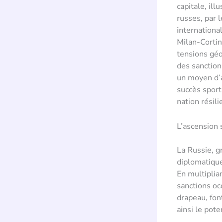
capitale, il
russes, par 
internationa
Milan-Cortin
tensions géo
des sanction
un moyen d’a
succès sporti
nation résili
L’ascension 
La Russie, g
diplomatique
En multiplia
sanctions oc
drapeau, fon
ainsi le pote