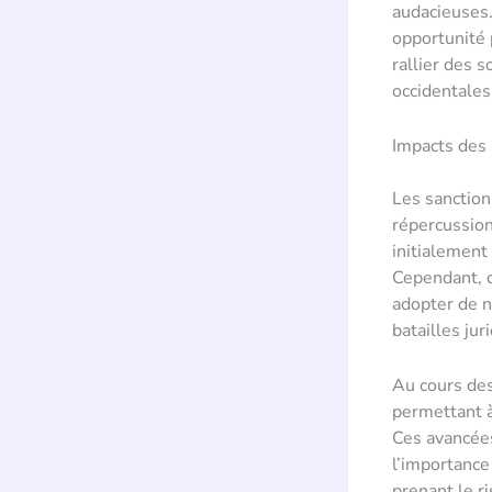
audacieuses.
opportunité 
rallier des 
occidentales
Impacts des 
Les sanction
répercussion
initialement
Cependant, c
adopter de n
batailles ju
Au cours des 
permettant à
Ces avancées
l’importance
prenant le r