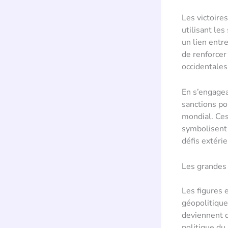
Les victoire
utilisant les
un lien entr
de renforcer
occidentales
En s’engagea
sanctions po
mondial. Ces
symbolisent 
défis extérie
Les grandes 
Les figures 
géopolitique.
deviennent d
politique du