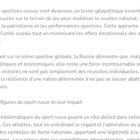
s sportives russes sont devenues un levier géopolitique essent
 succès sur le terrain de jeu pour mobiliser le soutien national
e le patriotisme et les performances sportives. Cette approche
 l’unité sociale tout en minimisant les effets émotionnels des 
.
nt sur la scène sportive globale, la Russie démontre que, mal
litiques et économiques, elle reste une force incontournable s
 victoires ne sont pas simplement des réussites individuelles,
la résilience d’une nation déterminée à ne pas se laisser abatt
urs.
figures du sport russe et leur impact
emblématiques du sport russe jouent un rôle décisif dans cet
 Ces athlètes, tout en entraînant le regard et l’admiration du p
es symboles de fierté nationale, apportant une légitimité à la 
 pays. Leur retour dans les compétitions internationales, not