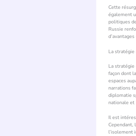
Cette résurg
également un
politiques de
Russie renfo
d’avantages 
La stratégie
La stratégie
façon dont la
espaces aupa
narrations f
diplomatie s
nationale et
Il est intér
Cependant, l
l’isolement 