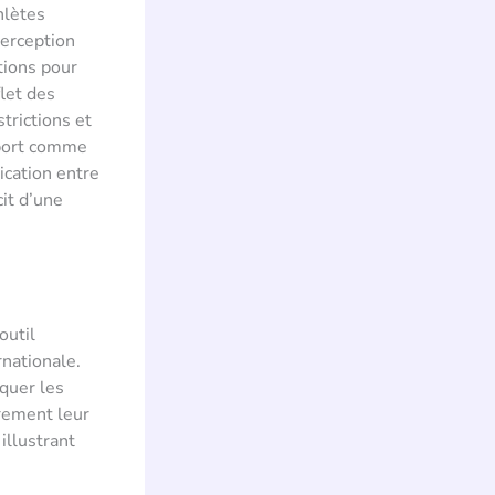
hlètes
perception
tions pour
let des
trictions et
 sport comme
ication entre
cit d’une
outil
rnationale.
squer les
èrement leur
illustrant