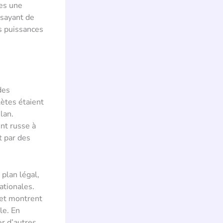
ves une
ssayant de
es puissances
des
lètes étaient
lan.
nt russe à
t par des
 plan légal,
ationales.
 et montrent
le. En
er d’autres