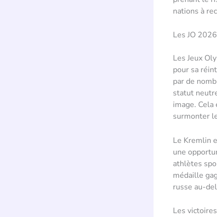
nations à rec
Les JO 2026 
Les Jeux Oly
pour sa réin
par de nombr
statut neutr
image. Cela
surmonter le
Le Kremlin 
une opportun
athlètes spo
médaille gag
russe au-del
Les victoire