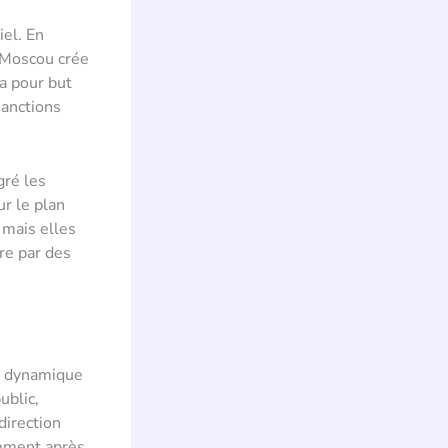
iel. En
, Moscou crée
 a pour but
sanctions
gré les
ur le plan
 mais elles
re par des
te dynamique
ublic,
direction
amment après