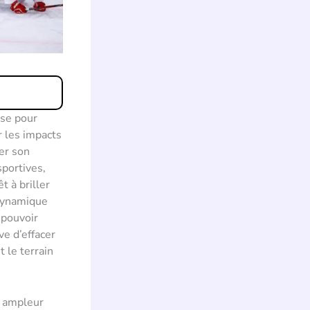
use pour
r les impacts
rer son
sportives,
t à briller
 dynamique
 pouvoir
ve d’effacer
 le terrain
e ampleur