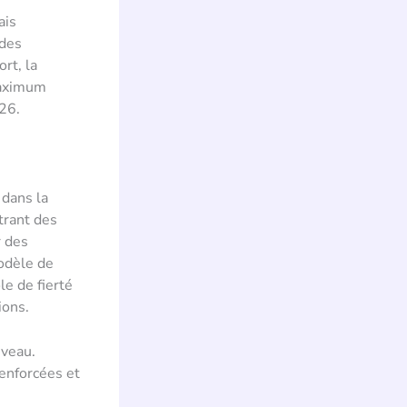
ais
 des
rt, la
 maximum
26.
 dans la
trant des
r des
modèle de
e de fierté
ions.
uveau.
enforcées et