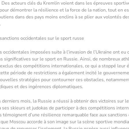
 Des acteurs clés du Kremlin voient dans les épreuves sporti
pour démontrer la résilience et la force de la nation, tout en e
soutiens dans des pays moins enclins à se plier aux volontés d
.
sanctions occidentales sur le sport russe
s occidentales imposées suite à l’invasion de l’Ukraine ont eu 
s significatives sur le sport en Russie. Ainsi, de nombreux ath
 exclus des compétitions internationales, ce qui a stoppé leur é
ette période de restrictions a également incité le gouverneme
ouvelles stratégies pour contourner ces obstacles, notammen
ridiques et des ingérences diplomatiques.
derniers mois, la Russie a réussi à obtenir des victoires sur le
 ses skieurs et judokas de participer à des compétitions intern
 témoignent d’une résilience remarquable face aux sanctions
 que Moscou accorde à son image sur la scène sportive mondia
isque de renverser l’isolement, la Russie espère aussi influenc