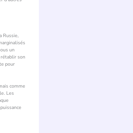
a Russie,
marginalisés
sous un
rétablir son
te pour
 mais comme
le. Les
aque
a puissance