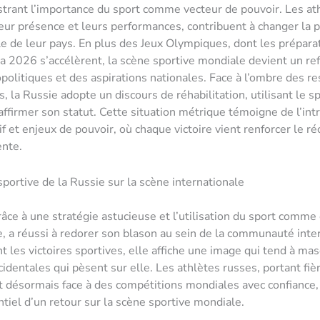
lustrant l’importance du sport comme vecteur de pouvoir. Les at
leur présence et leurs performances, contribuent à changer la 
le de leur pays. En plus des Jeux Olympiques, dont les prépara
a 2026 s’accélèrent, la scène sportive mondiale devient un ref
politiques et des aspirations nationales. Face à l’ombre des res
s, la Russie adopte un discours de réhabilitation, utilisant le
ffirmer son statut. Cette situation métrique témoigne de l’intr
f et enjeux de pouvoir, où chaque victoire vient renforcer le ré
ente.
sportive de la Russie sur la scène internationale
râce à une stratégie astucieuse et l’utilisation du sport comme 
, a réussi à redorer son blason au sein de la communauté inte
nt les victoires sportives, elle affiche une image qui tend à ma
cidentales qui pèsent sur elle. Les athlètes russes, portant fi
t désormais face à des compétitions mondiales avec confiance, 
ntiel d’un retour sur la scène sportive mondiale.