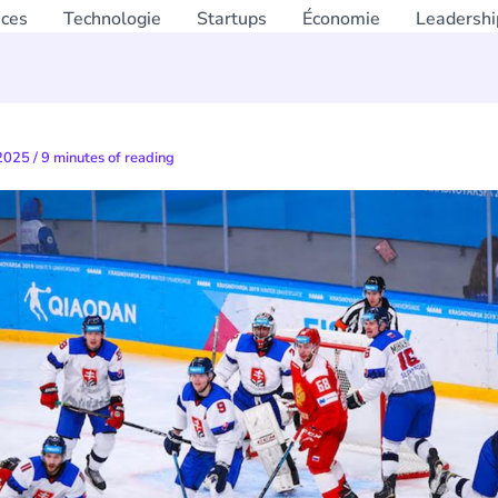
nces
Technologie
Startups
Économie
Leadershi
 2025
/
9 minutes of reading