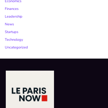
Economics
Finances
Leadership
News
Startups
Technology
Uncategorized