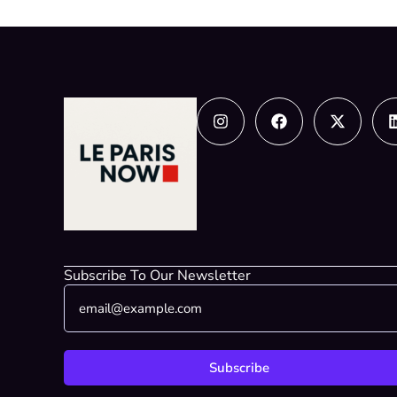
Instagram
Facebook
X-
twitter
Subscribe To Our Newsletter
E
E
m
m
a
a
i
i
l
l
Subscribe
*
*