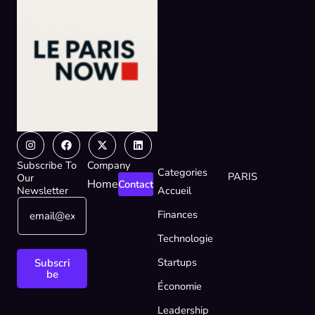
Instagram
Facebook
X-
Linkedin
twitter
Subscribe To
Company
Categories
PARIS
Our
Home
Contact
Newsletter
Accueil
E
E
Finances
m
m
a
a
Technologie
i
i
l
l
Startups
Subscri
*
E
be
Économie
m
a
Leadership