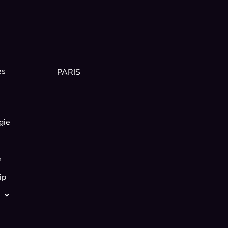
es
PARIS
gie
e
ip