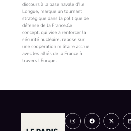
discours à la base navale d’Ile
Longue, marque un tournant
stratégique dans la politique de
défense de la France.Ce
concept, qui vise à renforcer la
sécurité nucléaire, repose sur
une coopération militaire accrue
avec les alliés de la France à
travers l’Europe.
Instagram
Facebook
X-
twitter