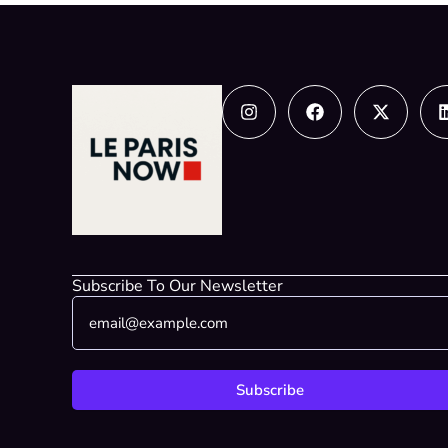
Instagram
Facebook
X-
twitter
Subscribe To Our Newsletter
E
*
m
E
a
m
i
a
l
i
Subscribe
*
l
*