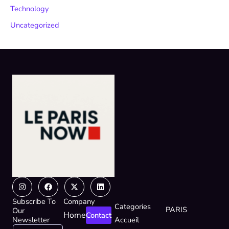
Technology
Uncategorized
Instagram
Facebook
X-
Linkedin
twitter
Subscribe To
Company
Categories
PARIS
Our
Home
Contact
Newsletter
Accueil
E