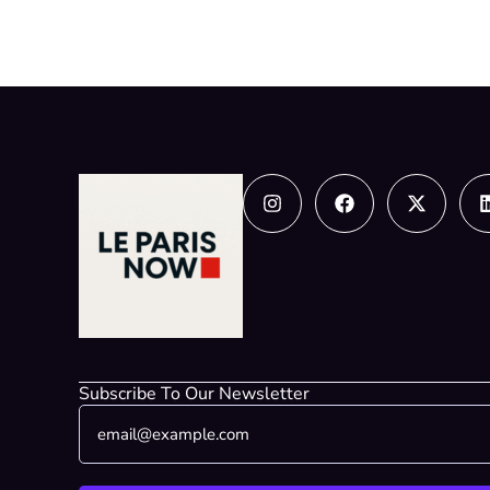
Instagram
Facebook
X-
twitter
Subscribe To Our Newsletter
E
E
m
m
a
a
i
i