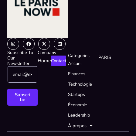
Instagram
Facebook
X-
Linkedin
twitter
Subscribe To
Company
Categories
PARIS
Our
Home
Contact
Newsletter
Accueil
E
*
Finances
m
E
a
m
Technologie
i
a
l
i
Startups
Subscri
*
l
be
Économie
E
m
Leadership
a
i
À propos
l