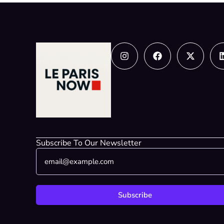
Instagram
Facebook
X-
twitter
Subscribe To Our Newsletter
E
*
m
E
a
m
i
a
l
i
Subscribe
*
l
*