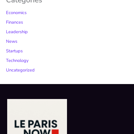
Economics
Finances
Leadership
News
Startups
Technology
Uncategorized