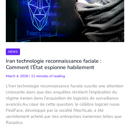
NEWS
Iran technologie reconnaissance faciale :
Comment l’État espionne habilement
March 4, 2026
/
11 minutes of reading
L’Iran technologie reconnaissance faciale suscite une attention
croissante alors que des enquêtes révèlent l’implication du
régime iranien dans l’acquisition de logiciels de surveillance
avancés.Au cœur de cette question, le célèbre logiciel russe
FindFace, développé par la société NtechLab, a été
secrètement acheté par des entreprises iraniennes telles que
Rasadco.