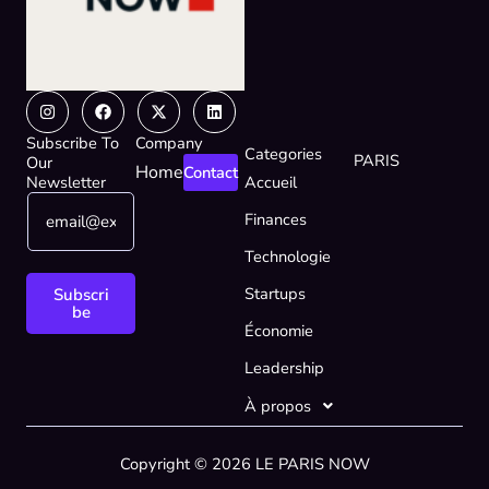
Instagram
Facebook
X-
Linkedin
twitter
Subscribe To
Company
Categories
PARIS
Our
Home
Contact
Newsletter
Accueil
E
E
Finances
m
m
a
a
Technologie
i
i
l
l
Startups
Subscri
*
E
be
Économie
m
a
Leadership
i
l
À propos
E
m
Copyright © 2026 LE PARIS NOW
a
i