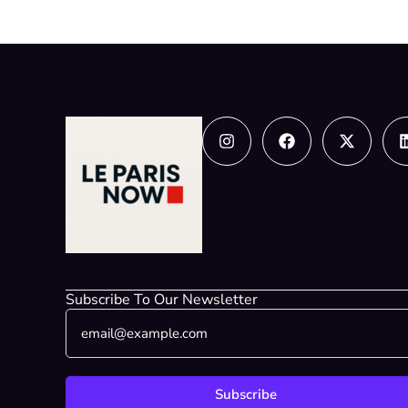
Instagram
Facebook
X-
twitter
Subscribe To Our Newsletter
E
*
m
*
a
*
i
l
Subscribe
*