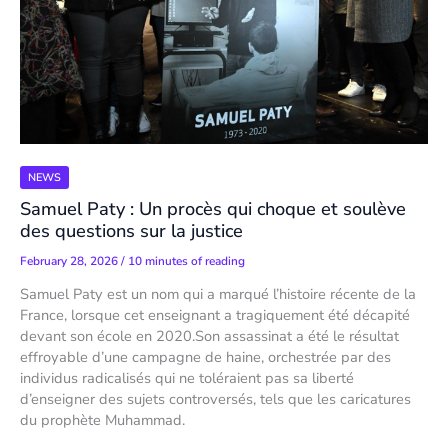
NEWS
Samuel Paty : Un procès qui choque et soulève
des questions sur la justice
February 28, 2026
/
10 minutes of reading
Samuel Paty est un nom qui a marqué l’histoire récente de la
France, lorsque cet enseignant a tragiquement été décapité
devant son école en 2020.Son assassinat a été le résultat
effroyable d’une campagne de haine, orchestrée par des
individus radicalisés qui ne toléraient pas sa liberté
d’enseigner des sujets controversés, tels que les caricatures
du prophète Muhammad.