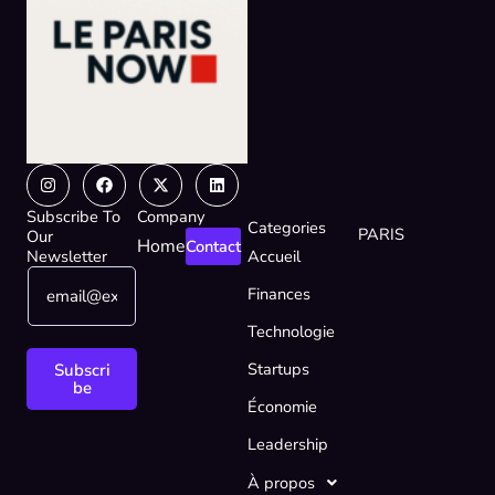
Instagram
Facebook
X-
Linkedin
twitter
Subscribe To
Company
Categories
PARIS
Our
Home
Contact
Newsletter
Accueil
E
*
Finances
m
E
a
m
Technologie
i
a
l
i
Startups
Subscri
*
l
be
Économie
E
m
Leadership
a
i
À propos