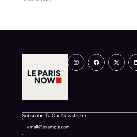
Instagram
Facebook
X-
twitter
Subscribe To Our Newsletter
E
*
m
*
a
E