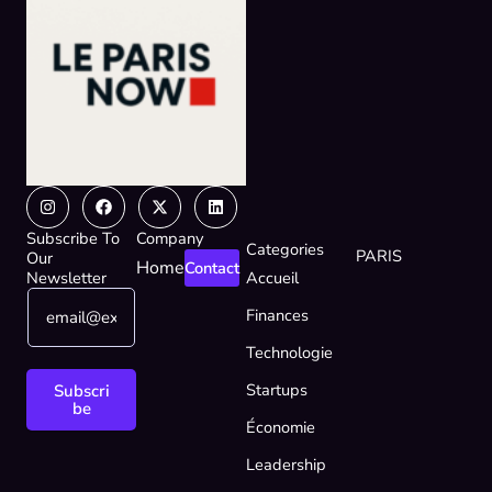
Instagram
Facebook
X-
Linkedin
twitter
Subscribe To
Company
Categories
PARIS
Our
Home
Contact
Newsletter
Accueil
E
E
Finances
m
m
a
a
Technologie
i
i
l
l
Startups
Subscri
*
*
be
Économie
*
Leadership