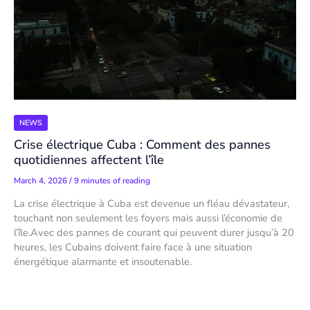
NEWS
Crise électrique Cuba : Comment des pannes
quotidiennes affectent l’île
March 4, 2026
/
9 minutes of reading
La crise électrique à Cuba est devenue un fléau dévastateur,
touchant non seulement les foyers mais aussi l’économie de
l’île.Avec des pannes de courant qui peuvent durer jusqu’à 20
heures, les Cubains doivent faire face à une situation
énergétique alarmante et insoutenable.