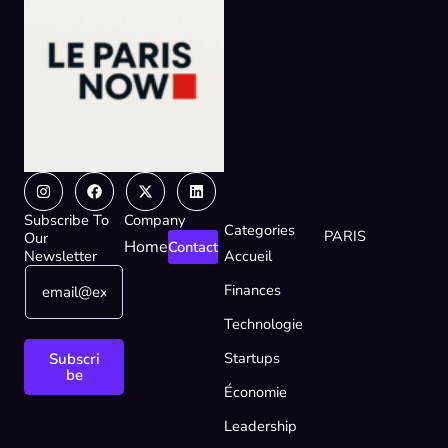
Instagram
Facebook
X-
Linkedin
twitter
Subscribe To
Company
Categories
PARIS
Our
Home
Contact
Newsletter
Accueil
E
*
Finances
m
*
a
E
Technologie
i
m
l
a
Startups
Subscri
*
i
be
Économie
l
Leadership