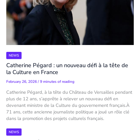
NEWS
Catherine Pégard : un nouveau défi à la tête de
la Culture en France
February 26, 2026
/
9 minutes of reading
Catherine Pégard, à la tête du Château de Versailles pendant
plus de 12 ans, s’apprête à relever un nouveau défi en
devenant ministre de la Culture du gouvernement français.À
71 ans, cette ancienne journaliste politique a joué un rôle clé
dans la promotion des projets culturels français.
NEWS