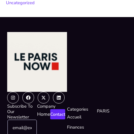
Uncategorized
Instagram
Facebook
X-
Linkedin
twitter
Subscribe To
Company
Categories
PARIS
Our
Home
Contact
Newsletter
Accueil
E
E
Finances
m
m