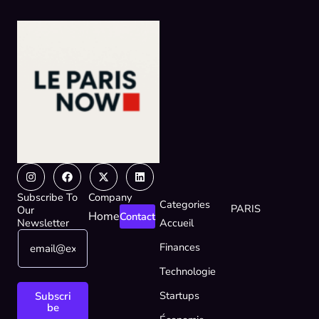
Instagram
Facebook
X-
Linkedin
twitter
Subscribe To
Company
Categories
PARIS
Our
Home
Contact
Newsletter
Accueil
E
E
Finances
m
m
a
a
Technologie
i
i
l
l
Startups
Subscri
*
*
be