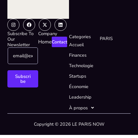
Instagram
Facebook
X-
Linkedin
twitter
Subscribe To
Company
Categories
PARIS
Our
Home
Contact
Newsletter
Accueil
E
E
Finances
m
m
a
a
Technologie
i
i
l
l
Startups
Subscri
*
E
be
Économie
m
a
Leadership
i
l
À propos
*
Copyright © 2026 LE PARIS NOW