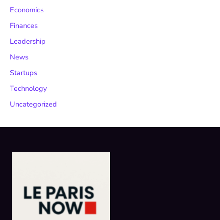
Economics
Finances
Leadership
News
Startups
Technology
Uncategorized