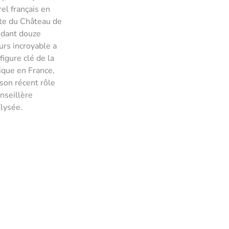
el français en
ête du Château de
ndant douze
urs incroyable a
 figure clé de la
tique en France,
son récent rôle
nseillère
Élysée.