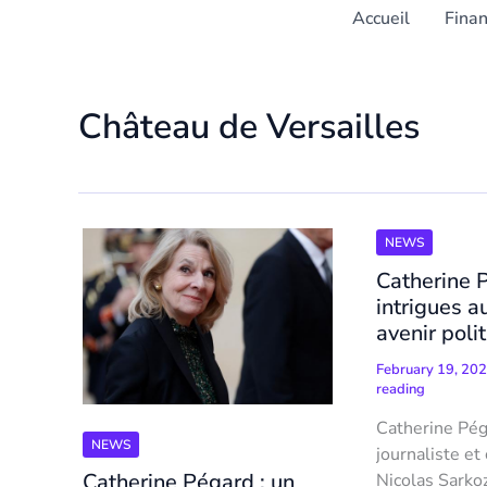
Accueil
Fina
Château de Versailles
NEWS
Catherine P
intrigues a
avenir poli
February 19, 20
reading
Catherine Pég
NEWS
journaliste et
Catherine Pégard : un
Nicolas Sarko