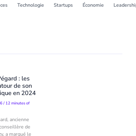
nces
Technologie
Startups
Économie
Leadershi
égard : les
utour de son
tique en 2024
26
/
12 minutes of
ard, ancienne
 conseillère de
zy, a marqué le