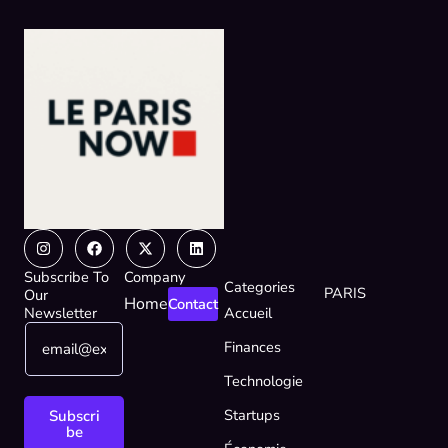
Instagram
Facebook
X-
Linkedin
twitter
Subscribe To
Company
Categories
PARIS
Our
Home
Contact
Newsletter
Accueil
E
E
Finances
m
m
a
a
Technologie
i
i
l
l
Startups
Subscri
*
E
be