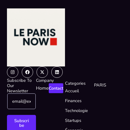
Instagram
Facebook
X-
Linkedin
twitter
Subscribe To
Company
Categories
PARIS
Our
Home
Contact
Newsletter
Accueil
E
*
Finances
m
E
a
m
Technologie
i
a
l
i
Startups
Subscri
*
l
be