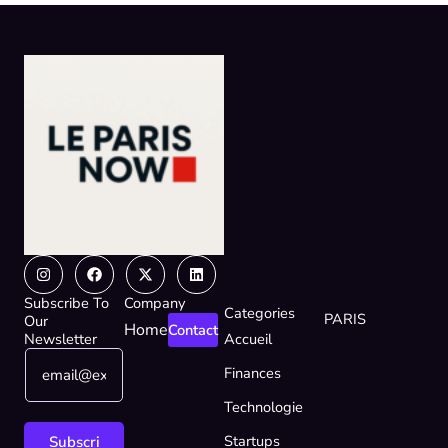
Instagram
Facebook
X-
Linkedin
twitter
Subscribe To
Company
Categories
PARIS
Our
Home
Contact
Newsletter
Accueil
E
E
Finances
m
m
a
a
Technologie
i
i
l
l
Startups
Subscri