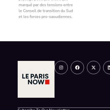
marqué par des tensions entre
le Conseil de transition du Sud
et les forces pro-saoudiennes.
Instagram
Facebook
X-
twitter