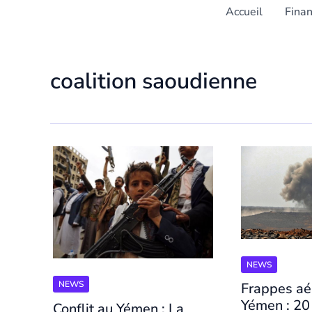
Accueil
Fina
coalition saoudienne
NEWS
NEWS
Frappes aé
Yémen : 20
Conflit au Yémen : La