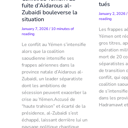
tués
fuite d’Aidarous al-
Zubaidi bouleverse la
January 2, 2026
situation
reading
Les frappes a
January 7, 2026
/
10 minutes of
reading
Yémen ont réc
gros titres, a
Le conflit au Yémen s’intensifie
opération mili
alors que la coalition
mort de 20 c
saoudienne intensifie ses
séparatistes a
frappes aériennes dans la
de transition
province natale d’Aidarous al-
conflit, qui o
Zubaidi, un leader séparatiste
coalition sao
dont les ambitions de
de s’intensif
sécession peuvent exacerber la
dans les prov
crise au Yémen.Accusé de
Hadramawt et
“haute trahison” et écarté de la
présidence, al-Zubaidi s’est
échappé, laissant derrière lui un
paysage politique chaotique