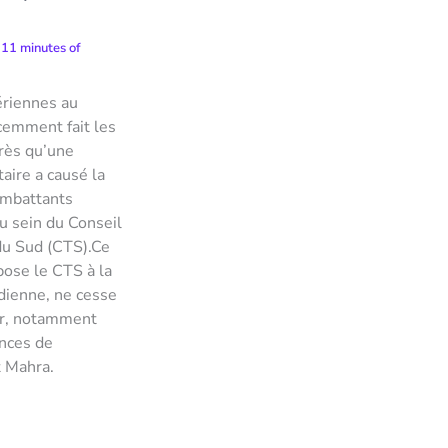
/
11 minutes of
ériennes au
emment fait les
près qu’une
taire a causé la
ombattants
u sein du Conseil
 du Sud (CTS).Ce
ppose le CTS à la
udienne, ne cesse
ier, notamment
inces de
 Mahra.