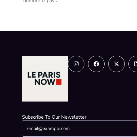
nombreux pays.
Instagram
Facebook
X-
twitter
Subscribe To Our Newsletter
E
E
m
m
a
a