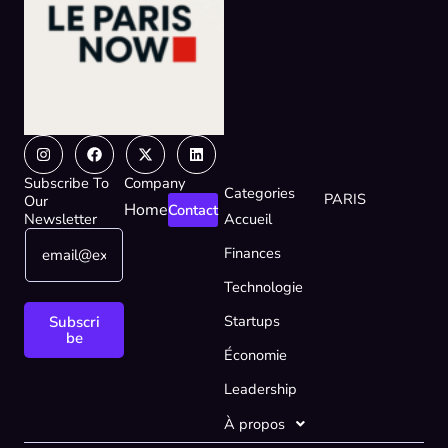
Instagram
Facebook
X-
Linkedin
twitter
Subscribe To
Company
Categories
PARIS
Our
Home
Contact
Newsletter
Accueil
E
*
Finances
m
E
a
m
Technologie
i
a
l
i
Startups
Subscri
*
l
be
Économie
E
m
Leadership
a
i
À propos
l