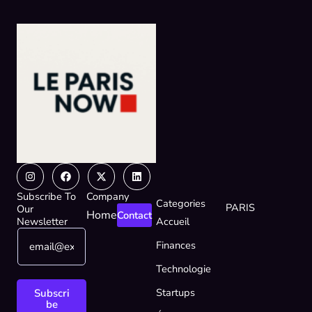
Instagram
Facebook
X-
Linkedin
twitter
Subscribe To
Company
Categories
PARIS
Our
Home
Contact
Newsletter
Accueil
E
E
Finances
m
m
a
a
Technologie
i
i
l
l
Startups
Subscri
*
E
be