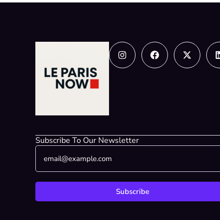
Instagram
Facebook
X-
twitter
Subscribe To Our Newsletter
E
E
m
m
a
a
i
i
l
l
Subscribe
*
*
*