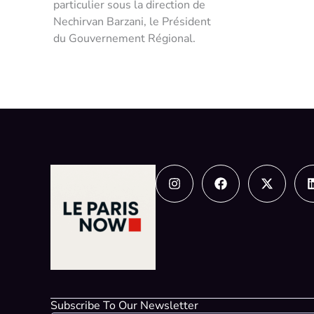
particulier sous la direction de
Nechirvan Barzani, le Président
du Gouvernement Régional.
Instagram
Facebook
X-
twitter
Subscribe To Our Newsletter