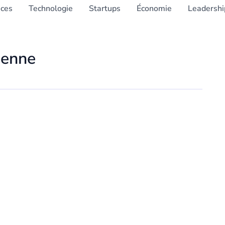
nces
Technologie
Startups
Économie
Leadershi
éenne