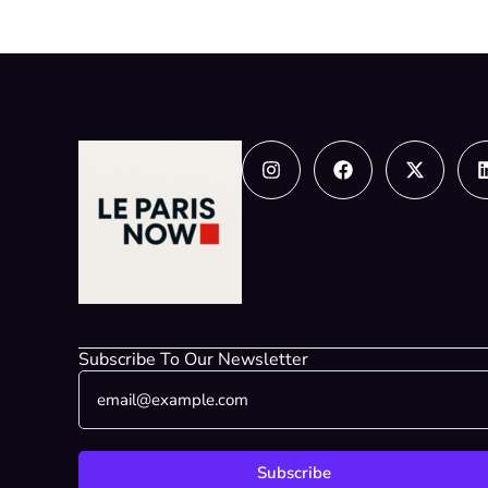
Instagram
Facebook
X-
twitter
Subscribe To Our Newsletter
E
E
m
m
a
a
i
i
l
l
Subscribe