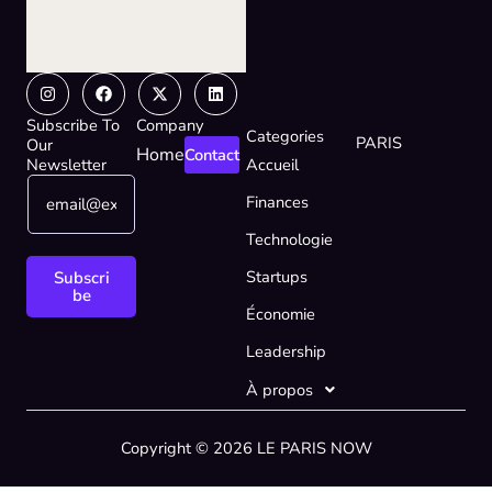
Instagram
Facebook
X-
Linkedin
twitter
Subscribe To
Company
Categories
PARIS
Our
Home
Contact
Newsletter
Accueil
E
E
Finances
m
m
a
a
Technologie
i
i
l
l
Startups
Subscri
*
*
be
Économie
E
m
Leadership
a
i
À propos
l
Copyright © 2026 LE PARIS NOW