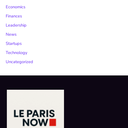
Economics
Finances
Leadership
News
Startups
Technology
Uncategorized