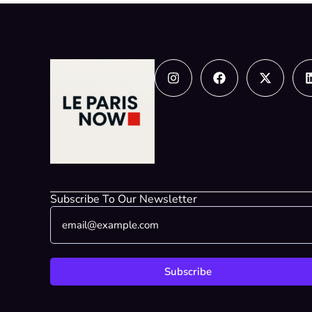
Instagram
Facebook
X-
twitter
Subscribe To Our Newsletter
E
E
m
m
a
a
i
i
l
l
Subscribe
*
*
*