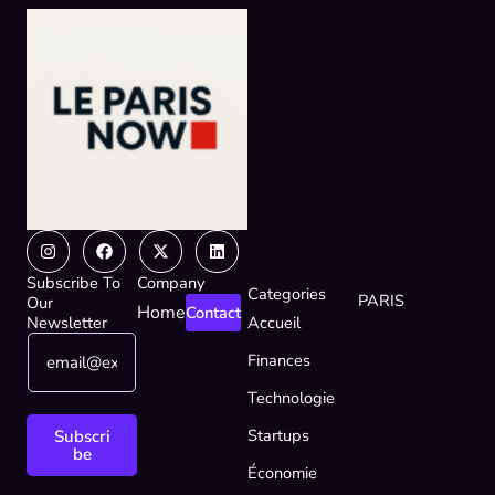
Instagram
Facebook
X-
Linkedin
twitter
Subscribe To
Company
Categories
PARIS
Our
Home
Contact
Newsletter
Accueil
E
E
Finances
m
m
a
a
Technologie
i
i
l
l
Startups
Subscri
*
E
be
Économie
m