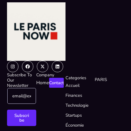
Instagram
Facebook
X-
Linkedin
twitter
Subscribe To
Company
Categories
PARIS
Our
Home
Contact
Newsletter
Accueil
E
E
Finances
m
m
a
a
Technologie
i
i
l
l
Startups
Subscri
*
E
be
Économie
m