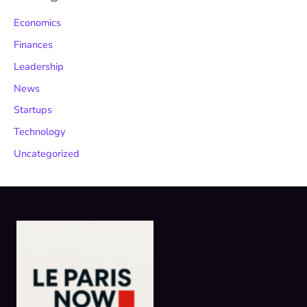
Economics
Finances
Leadership
News
Startups
Technology
Uncategorized