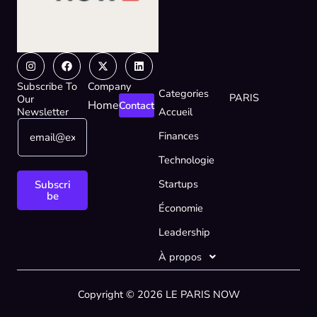
Instagram
Facebook
X-
Linkedin
twitter
Subscribe To
Company
Categories
PARIS
Our
Home
Contact
Newsletter
Accueil
E
*
Finances
m
E
a
m
Technologie
i
a
l
i
Startups
Subscri
*
l
be
Économie
E
m
Leadership
a
i
À propos
l
Copyright © 2026 LE PARIS NOW