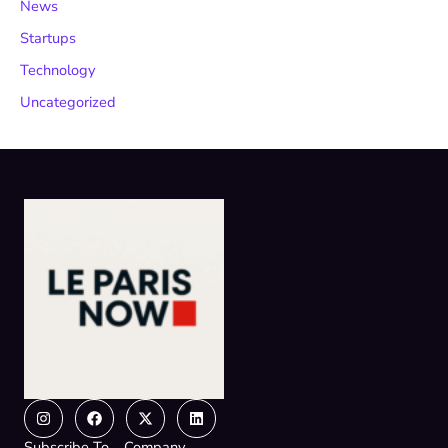
News
Startups
Technology
Uncategorized
Instagram
Facebook
X-
Linkedin
twitter
Subscribe To
Company