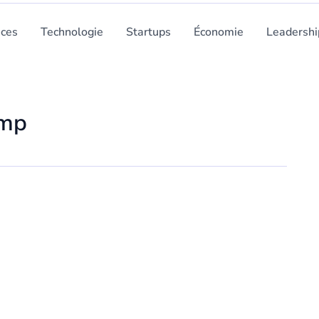
nces
Technologie
Startups
Économie
Leadershi
ump