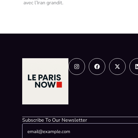
avec l’Iran grandit.
Instagram
Facebook
X-
twitter
Subscribe To Our Newsletter
E
*
m
E