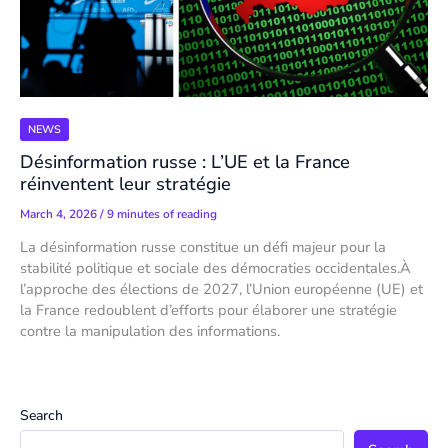
NEWS
Désinformation russe : L’UE et la France
réinventent leur stratégie
March 4, 2026
/
9 minutes of reading
La désinformation russe constitue un défi majeur pour la
stabilité politique et sociale des démocraties occidentales.À
l’approche des élections de 2027, l’Union européenne (UE) et
la France redoublent d’efforts pour élaborer une stratégie
contre la manipulation des informations.
Search