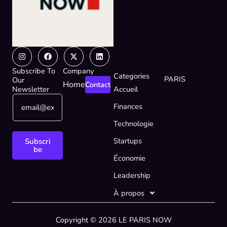
Instagram
Facebook
X-
Linkedin
twitter
Subscribe To
Company
Categories
PARIS
Our
Home
Contact
Newsletter
Accueil
E
*
Finances
m
E
a
m
Technologie
i
a
l
i
Startups
Subscri
*
l
be
Économie
E
m
Leadership
a
i
À propos
l
Copyright © 2026 LE PARIS NOW