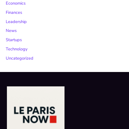
Economics
Finances
Leadership
News
Startups
Technology
Uncategorized