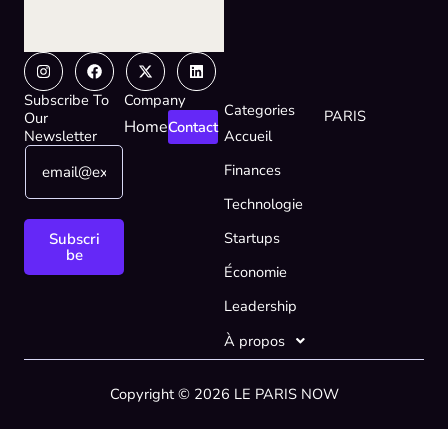
Instagram
Facebook
X-
Linkedin
twitter
Subscribe To
Company
Categories
PARIS
Our
Home
Contact
Newsletter
Accueil
E
E
Finances
m
m
a
a
Technologie
i
i
l
l
Startups
Subscri
*
E
be
Économie
m
a
Leadership
i
l
À propos
*
Copyright © 2026 LE PARIS NOW