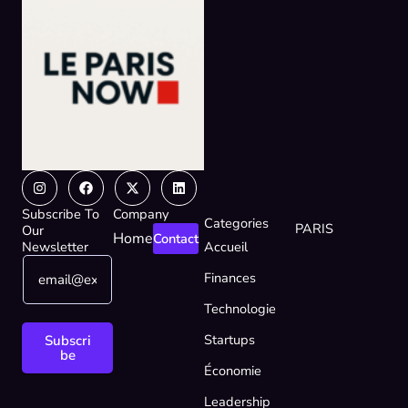
Instagram
Facebook
X-
Linkedin
twitter
Subscribe To
Company
Categories
PARIS
Our
Home
Contact
Newsletter
Accueil
E
E
Finances
m
m
a
a
Technologie
i
i
l
l
Startups
Subscri
*
*
be
Économie
E
m
Leadership