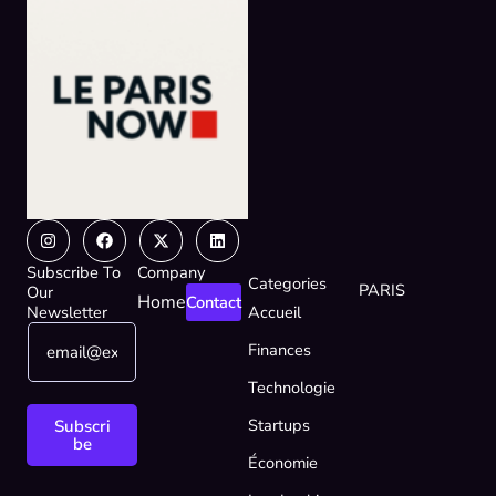
Instagram
Facebook
X-
Linkedin
twitter
Subscribe To
Company
Categories
PARIS
Our
Home
Contact
Newsletter
Accueil
E
E
Finances
m
m
a
a
Technologie
i
i
l
l
Startups
Subscri
*
E
be
Économie
m
a