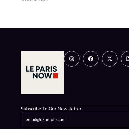
Instagram
Facebook
X-
twitter
Subscribe To Our Newsletter
E
*
m
*
a
E