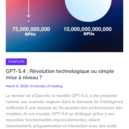
STARTUPS
GPT-5.4 : Révolution technologique ou simple
mise à niveau ?
March 6, 2026
/
6 minutes of reading
Le dernier né d’OpenAI, le modèle GPT-5.4, a été présenté
comme une avancée majeure dans le domaine de l’intelligence
artificielle.À une époque où l’évaluation des performances des
modèles AI est cruciale, GPT-5.4 se distingue grâce à ses
nouvelles fonctionnalités impressionnantes, alliant
raisonnement, programmation et interaction avec des outils