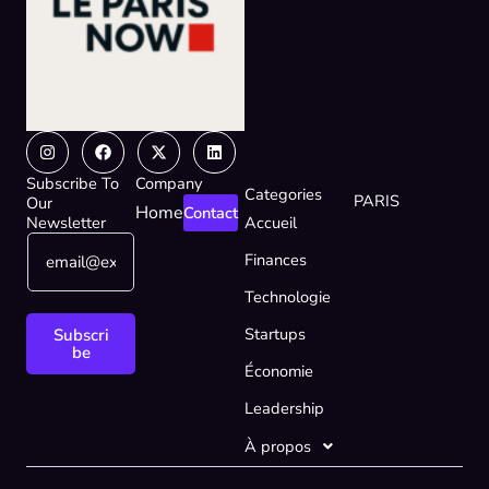
Instagram
Facebook
X-
Linkedin
twitter
Subscribe To
Company
Categories
PARIS
Our
Home
Contact
Newsletter
Accueil
E
E
Finances
m
m
a
a
Technologie
i
i
l
l
Startups
Subscri
*
E
be
Économie
m
a
Leadership
i
l
À propos
E
m