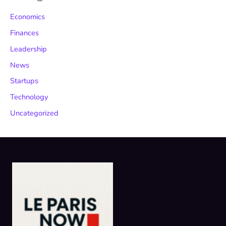
Economics
Finances
Leadership
News
Startups
Technology
Uncategorized