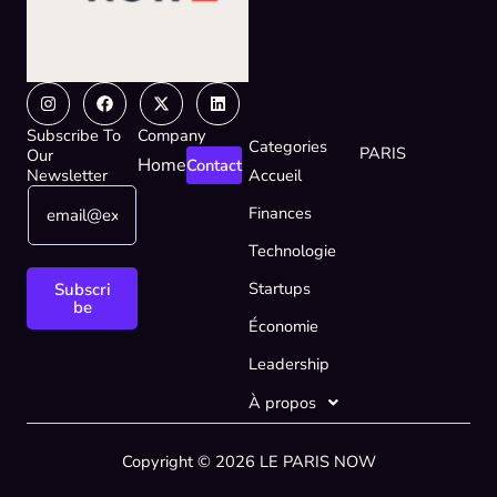
Instagram
Facebook
X-
Linkedin
twitter
Subscribe To
Company
Categories
PARIS
Our
Home
Contact
Newsletter
Accueil
E
E
Finances
m
m
a
a
Technologie
i
i
l
l
Startups
Subscri
*
*
be
Économie
*
Leadership
À propos
Copyright © 2026 LE PARIS NOW