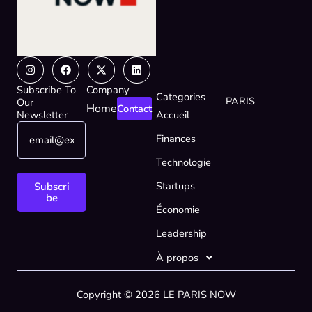
Instagram
Facebook
X-
Linkedin
twitter
Subscribe To
Company
Categories
PARIS
Our
Home
Contact
Newsletter
Accueil
E
E
Finances
m
m
a
a
Technologie
i
i
l
l
Startups
Subscri
*
E
be
Économie
m
a
Leadership
i
l
À propos
E
m
Copyright © 2026 LE PARIS NOW
a
i