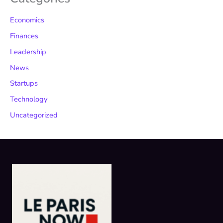
Economics
Finances
Leadership
News
Startups
Technology
Uncategorized